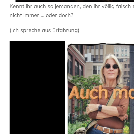
Kennt ihr auch so jemanden, den ihr völlig falsch 
nicht immer … oder doch?
(Ich spreche aus Erfahrung)