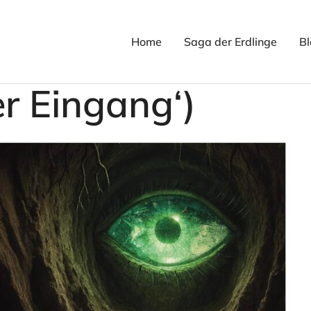
Home
Saga der Erdlinge
Bl
er Eingang‘)